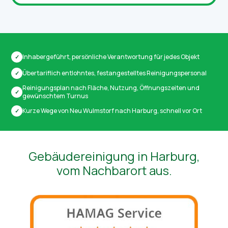
Inhabergeführt, persönliche Verantwortung für jedes Objekt
✓
Übertariflich entlohntes, festangestelltes Reinigungspersonal
✓
Reinigungsplan nach Fläche, Nutzung, Öffnungszeiten und
✓
gewünschtem Turnus
Kurze Wege von Neu Wulmstorf nach Harburg, schnell vor Ort
✓
Gebäudereinigung in Harburg,
vom Nachbarort aus.