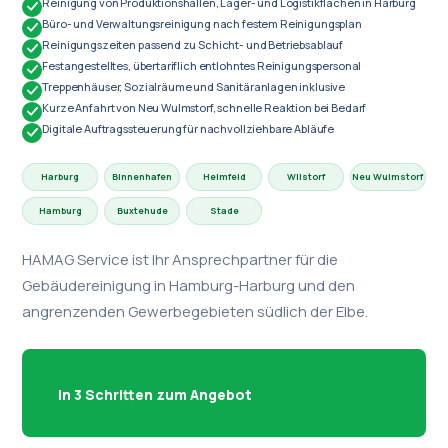
Reinigung von Produktionshallen, Lager- und Logistikflächen in Harburg
Büro- und Verwaltungsreinigung nach festem Reinigungsplan
Reinigungszeiten passend zu Schicht- und Betriebsablauf
Festangestelltes, übertariflich entlohntes Reinigungspersonal
Treppenhäuser, Sozialräume und Sanitäranlagen inklusive
Kurze Anfahrt von Neu Wulmstorf, schnelle Reaktion bei Bedarf
Digitale Auftragssteuerung für nachvollziehbare Abläufe
Harburg
Binnenhafen
Heimfeld
Wilstorf
Neu Wulmstorf
Hamburg
Buxtehude
Stade
HAMAG Service ist Ihr Ansprechpartner für die
Gebäudereinigung in Hamburg-Harburg und den
angrenzenden Gewerbegebieten südlich der Elbe.
In 3 Schritten zum Angebot