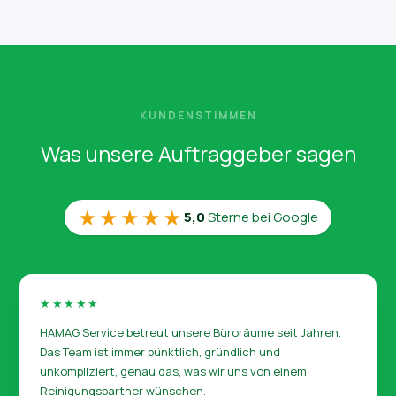
Betriebsablauf ab.
netto pro Stunde, abgerechnet als Festpreis nach Fläche
und Reinigungsfrequenz. Stundenzettel gibt es nicht. Den
genauen Preis nennen wir nach einem kurzen Gespräch und
bei Bedarf einer Besichtigung vor Ort.
KUNDENSTIMMEN
Was unsere Auftraggeber sagen
★★★★★
5,0
Sterne bei Google
★★★★★
HAMAG Service betreut unsere Büroräume seit Jahren.
Das Team ist immer pünktlich, gründlich und
unkompliziert, genau das, was wir uns von einem
Reinigungspartner wünschen.